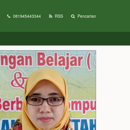
081945443344
RSS
Pencarian