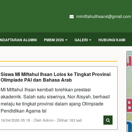
mimiftahulihsan4@gmail.com
NDAFTARAN ALUMNI
PMBM 2026
GALERI
HUBUNGI KAMI
Siswa MI Miftahul Ihsan Lolos ke Tingkat Provinsi
Olimpiade PAI dan Bahasa Arab
MI Miftahul Ihsan kembali torehkan prestasi
akademik. Salah satu siswinya, Nor Aisyah, berhasil
melaju ke tingkat provinsi dalam ajang Olimpiade
Pendidikan Agama Isl
16/04/2026 05:18 - Oleh Admin - Dilihat 163 kali