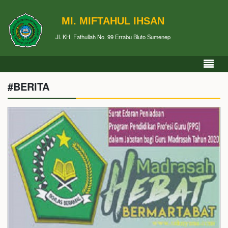
MI. MIFTAHUL IHSAN
Jl. KH. Fathullah No. 99 Errabu Bluto Sumenep
#BERITA