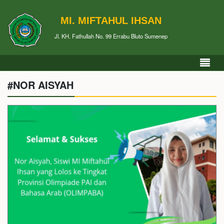
MI. MIFTAHUL IHSAN
Jl. KH. Fathullah No. 99 Errabu Bluto Sumenep
#NOR AISYAH