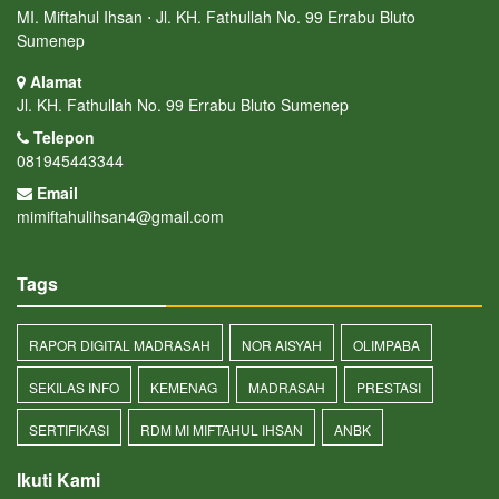
MI. Miftahul Ihsan ⋅ Jl. KH. Fathullah No. 99 Errabu Bluto
Sumenep
Alamat
Jl. KH. Fathullah No. 99 Errabu Bluto Sumenep
Telepon
081945443344
Email
mimiftahulihsan4@gmail.com
Tags
RAPOR DIGITAL MADRASAH
NOR AISYAH
OLIMPABA
SEKILAS INFO
KEMENAG
MADRASAH
PRESTASI
SERTIFIKASI
RDM MI MIFTAHUL IHSAN
ANBK
Ikuti Kami